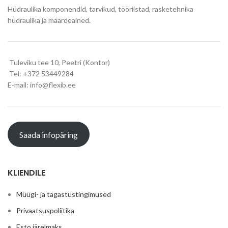
Hüdraulika komponendid, tarvikud, tööriistad, rasketehnika
hüdraulika ja määrdeained.
Tuleviku tee 10, Peetri (Kontor)
Tel: +372 53449284
E-mail: info@flexib.ee
Saada infopäring
KLIENDILE
Müügi- ja tagastustingimused
Privaatsuspoliitika
Esto järelmaks