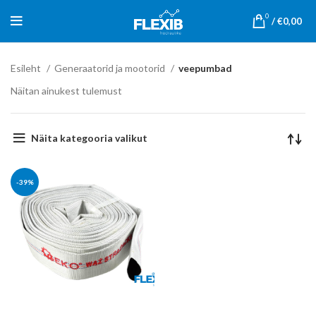
0
/
€
0,00
Esileht
Generaatorid ja mootorid
veepumbad
Näitan ainukest tulemust
Näita kategooria valikut
-39%