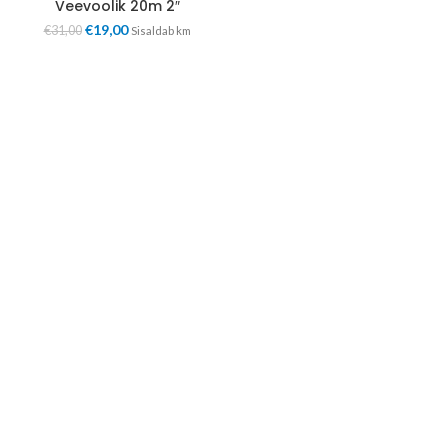
Veevoolik 20m 2″
€
19,00
€
31,00
Sisaldab km