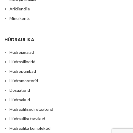
Ärikliendile
Minu konto
HÜDRAULIKA
Hüdrojagajad
Hüdrosilindrid
Hüdropumbad
Hüdromootorid
Dosaatorid
Hüdroakud
Hüdraulilised rotaatorid
Hüdraulika tarvikud
Hüdraulika komplektid