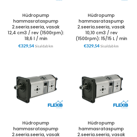
Hüdropump
Hüdropump
hammasrataspump
hammasrataspump
2.seeria.seeria, vasak
2.seeria.seeria, vasak
12,4 cm3 / rev (1500rpm):
10,10 cm3 / rev
18,6 l / min
(1500rpm): 15/15 L / min
€
329,54
€
329,54
Sisaldab km
Sisaldab km
Hüdropump
Hüdropump
hammasrataspump
hammasrataspump
2.seeria.seeria, vasak
2.seeria.seeria, vasak