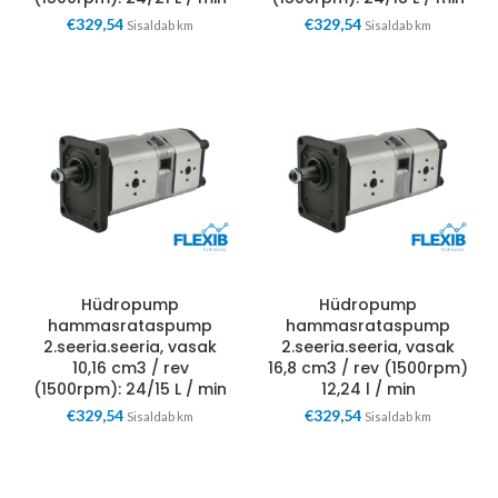
€
329,54
€
329,54
Sisaldab km
Sisaldab km
Hüdropump
Hüdropump
hammasrataspump
hammasrataspump
2.seeria.seeria, vasak
2.seeria.seeria, vasak
10,16 cm3 / rev
16,8 cm3 / rev (1500rpm)
(1500rpm): 24/15 L / min
12,24 l / min
€
329,54
€
329,54
Sisaldab km
Sisaldab km