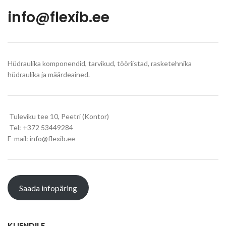
info@flexib.ee
Hüdraulika komponendid, tarvikud, tööriistad, rasketehnika
hüdraulika ja määrdeained.
Tuleviku tee 10, Peetri (Kontor)
Tel: +372 53449284
E-mail: info@flexib.ee
Saada infopäring
KLIENDILE