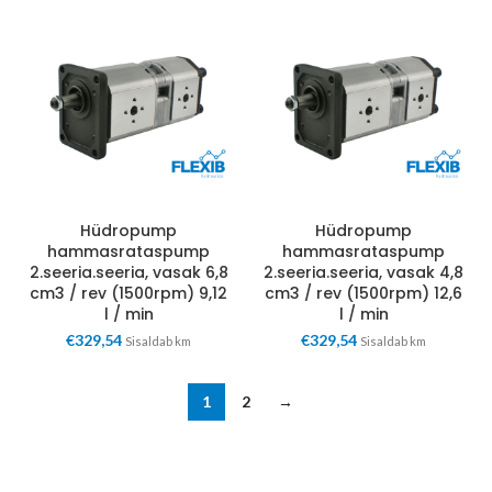
Hüdropump
Hüdropump
hammasrataspump
hammasrataspump
2.seeria.seeria, vasak 6,8
2.seeria.seeria, vasak 4,8
cm3 / rev (1500rpm) 9,12
cm3 / rev (1500rpm) 12,6
l / min
l / min
€
329,54
€
329,54
Sisaldab km
Sisaldab km
1
2
→