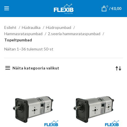
0
/
€
0,00
Esileht
Hüdraulika
Hüdropumbad
Hammasrataspumbad
2.seeria hammasrataspumbad
Topeltpumbad
Näitan 1–36 tulemust 50-st
Näita kategooria valikut