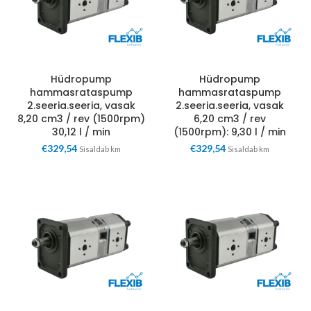
Hüdropump
Hüdropump
hammasrataspump
hammasrataspump
2.seeria.seeria, vasak
2.seeria.seeria, vasak
8,20 cm3 / rev (1500rpm)
6,20 cm3 / rev
30,12 l / min
(1500rpm): 9,30 l / min
€
329,54
€
329,54
Sisaldab km
Sisaldab km