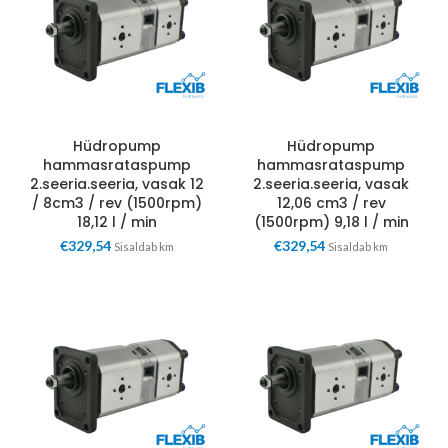
Hüdropump
Hüdropump
hammasrataspump
hammasrataspump
2.seeria.seeria, vasak 12
2.seeria.seeria, vasak
/ 8cm3 / rev (1500rpm)
12,06 cm3 / rev
18,12 l / min
(1500rpm) 9,18 l / min
€
329,54
€
329,54
Sisaldab km
Sisaldab km