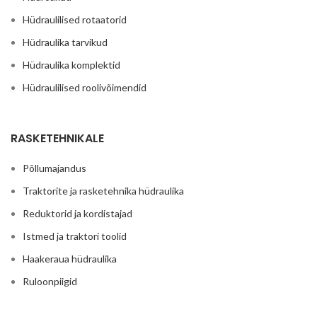
Hüdraulilised rotaatorid
Hüdraulika tarvikud
Hüdraulika komplektid
Hüdraulilised roolivõimendid
RASKETEHNIKALE
Põllumajandus
Traktorite ja rasketehnika hüdraulika
Reduktorid ja kordistajad
Istmed ja traktori toolid
Haakeraua hüdraulika
Ruloonpiigid