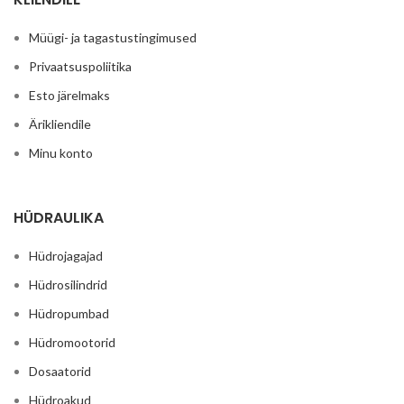
Müügi- ja tagastustingimused
Privaatsuspoliitika
Esto järelmaks
Ärikliendile
Minu konto
HÜDRAULIKA
Hüdrojagajad
Hüdrosilindrid
Hüdropumbad
Hüdromootorid
Dosaatorid
Hüdroakud