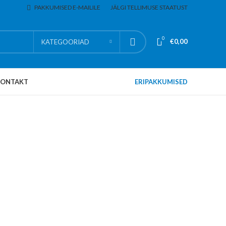
PAKKUMISED E-MAILILE
JÄLGI TELLIMUSE STAATUST
0
€
0,00
KATEGOORIAD
KONTAKT
ERIPAKKUMISED