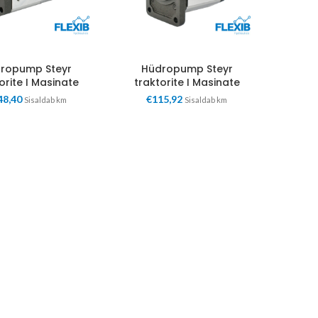
ropump Steyr
Hüdropump Steyr
orite I Masinate
traktorite I Masinate
48,40
€
115,92
Sisaldab km
Sisaldab km