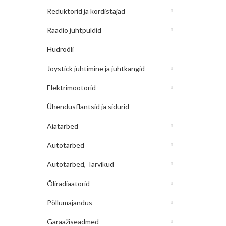
Reduktorid ja kordistajad
Raadio juhtpuldid
Hüdroõli
Joystick juhtimine ja juhtkangid
Elektrimootorid
Ühendusflantsid ja sidurid
Aiatarbed
Autotarbed
Autotarbed, Tarvikud
Õliradiaatorid
Põllumajandus
Garaažiseadmed