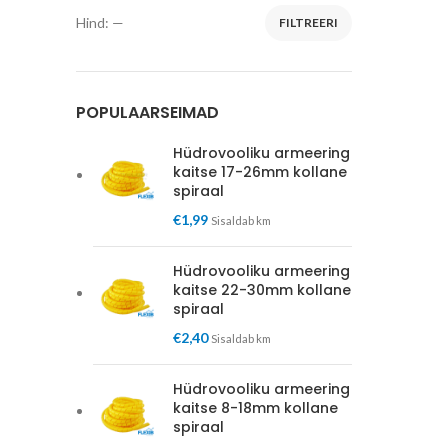
Hind:
—
FILTREERI
Minimaalne
Maksimaalne
hind
hind
POPULAARSEIMAD
Hüdrovooliku armeering
kaitse 17-26mm kollane
spiraal
€
1,99
Sisaldab km
Hüdrovooliku armeering
kaitse 22-30mm kollane
spiraal
€
2,40
Sisaldab km
Hüdrovooliku armeering
kaitse 8-18mm kollane
spiraal