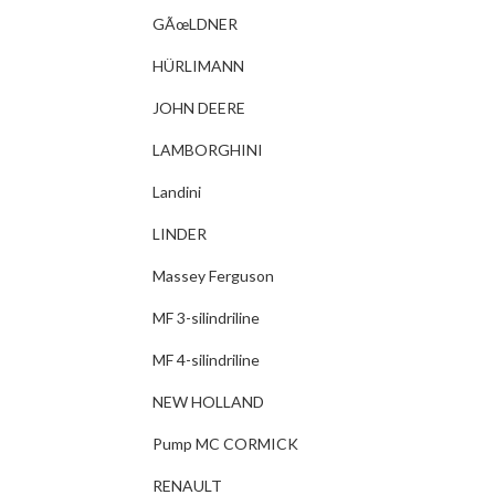
GÃœLDNER
HÜRLIMANN
JOHN DEERE
LAMBORGHINI
Landini
LINDER
Massey Ferguson
MF 3-silindriline
MF 4-silindriline
NEW HOLLAND
Pump MC CORMICK
RENAULT