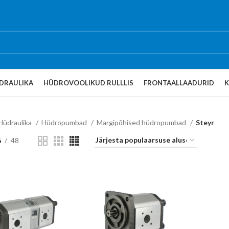
DRAULIKA
HÜDROVOOLIKUD RULLLIS
FRONTAALLAADURID
Hüdraulika
Hüdropumbad
Margipõhised hüdropumbad
Steyr
6
48