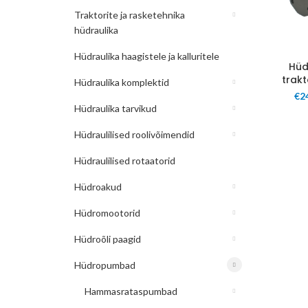
Traktorite ja rasketehnika
hüdraulika
Hüdraulika haagistele ja kalluritele
Hüd
trakt
Hüdraulika komplektid
€
2
Hüdraulika tarvikud
Hüdraulilised roolivõimendid
Hüdraulilised rotaatorid
Hüdroakud
Hüdromootorid
Hüdroõli paagid
Hüdropumbad
Hammasrataspumbad