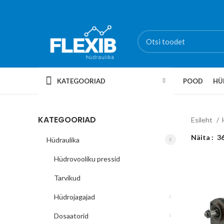
KATEGOORIAD
POOD
HÜ
KATEGOORIAD
Esileht
Näita
3
Hüdraulika
Hüdrovooliku pressid
Tarvikud
Hüdrojagajad
Dosaatorid