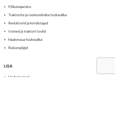
Põllumajandus
Traktorite ja rasketehnika hüdraulika
Reduktorid ja kordistajad
Istmed ja traktori toolid
Haakeraua hüdraulika
Ruloonpiigid
LISA
Hüdrojaamad
Elektrimootoriga hüdrojaamad
Õlipumbad koos elektrimootoriga 380V
Elektrimootorid
Ühendusflantsid ja sidurid