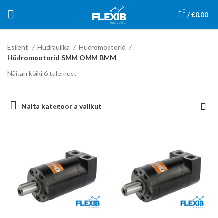
0
/
€
0,00
Esileht
Hüdraulika
Hüdromootorid
Hüdromootorid SMM OMM BMM
Näitan kõiki 6 tulemust
Näita kategooria valikut