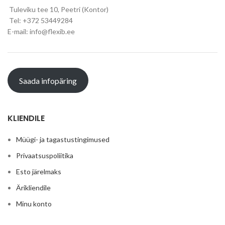
Tuleviku tee 10, Peetri (Kontor)
Tel: +372 53449284
E-mail: info@flexib.ee
Saada infopäring
KLIENDILE
Müügi- ja tagastustingimused
Privaatsuspoliitika
Esto järelmaks
Ärikliendile
Minu konto