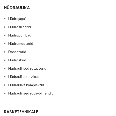
HÜDRAULIKA
Hüdrojagajad
Hüdrosilindrid
Hüdropumbad
Hüdromootorid
Dosaatorid
Hüdroakud
Hüdraulilised rotaatorid
Hüdraulika tarvikud
Hüdraulika komplektid
Hüdraulilised roolivõimendid
RASKETEHNIKALE