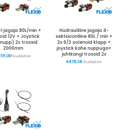
i jagaja 80L/min +
Hüdrauliline jagaja 4-
oid 12V + Joystick
sektsiooniline 80L / min +
 nupp) 2x trossid
2x 6/2 solenoid klapp +
2000mm
joystick kahe nuppuga+
juhtkangi trossid 2x
359,00
Sisaldab km
€
478,58
Sisaldab km