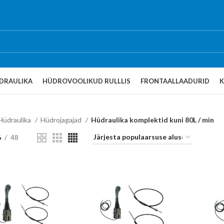
DRAULIKA
HÜDROVOOLIKUD RULLLIS
FRONTAALLAADURID
Hüdraulika
Hüdrojagajad
Hüdraulika komplektid kuni 80L / min
6
48