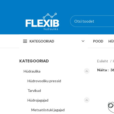
KATEGOORIAD
POOD
HÜ
KATEGOORIAD
Esileht
Näita
3
Hüdraulika
Hüdrovooliku pressid
Tarvikud
Hüdrojagajad
Metsatõstuki jagajad