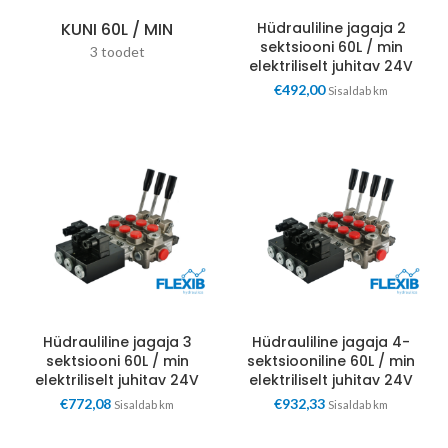
KUNI 60L / MIN
Hüdrauliline jagaja 2
sektsiooni 60L / min
3 toodet
elektriliselt juhitav 24V
€
492,00
Sisaldab km
Hüdrauliline jagaja 3
Hüdrauliline jagaja 4-
sektsiooni 60L / min
sektsiooniline 60L / min
elektriliselt juhitav 24V
elektriliselt juhitav 24V
€
772,08
€
932,33
Sisaldab km
Sisaldab km