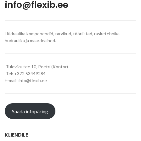
info@flexib.ee
Hüdraulika komponendid, tarvikud, tööriistad, rasketehnika
hüdraulika ja määrdeained.
Tuleviku tee 10, Peetri (Kontor)
Tel: +372 53449284
E-mail: info@flexib.ee
Saada infopäring
KLIENDILE