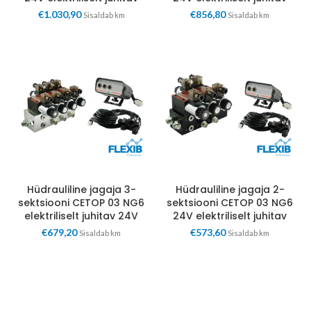
€
1.030,90
€
856,80
Sisaldab km
Sisaldab km
Hüdrauliline jagaja 3-
Hüdrauliline jagaja 2-
sektsiooni CETOP 03 NG6
sektsiooni CETOP 03 NG6
elektriliselt juhitav 24V
24V elektriliselt juhitav
€
679,20
€
573,60
Sisaldab km
Sisaldab km