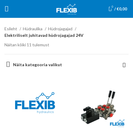
0
/
€
0,00
Esileht
Hüdraulika
Hüdrojagajad
Elektriliselt juhitavad hüdrojagajad 24V
Näitan kõiki 11 tulemust
Näita kategooria valikut