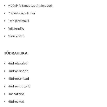
Müügi- ja tagastustingimused
Privaatsuspoliitika
Esto järelmaks
Ärikliendile
Minu konto
HÜDRAULIKA
Hüdrojagajad
Hüdrosilindrid
Hüdropumbad
Hüdromootorid
Dosaatorid
Hüdroakud