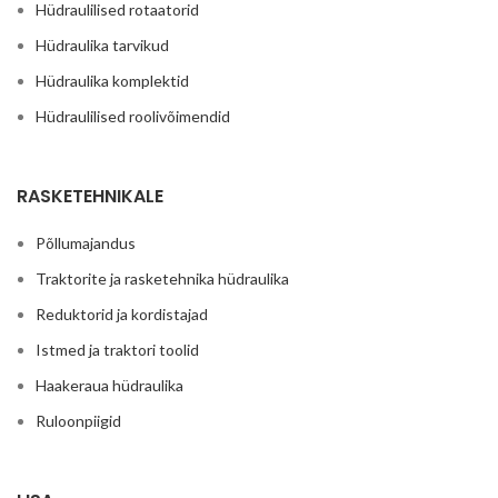
Hüdraulilised rotaatorid
Hüdraulika tarvikud
Hüdraulika komplektid
Hüdraulilised roolivõimendid
RASKETEHNIKALE
Põllumajandus
Traktorite ja rasketehnika hüdraulika
Reduktorid ja kordistajad
Istmed ja traktori toolid
Haakeraua hüdraulika
Ruloonpiigid