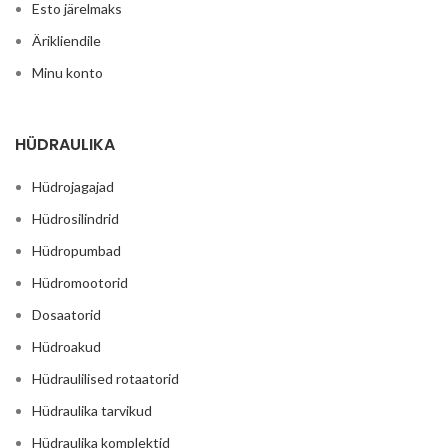
Esto järelmaks
Ärikliendile
Minu konto
HÜDRAULIKA
Hüdrojagajad
Hüdrosilindrid
Hüdropumbad
Hüdromootorid
Dosaatorid
Hüdroakud
Hüdraulilised rotaatorid
Hüdraulika tarvikud
Hüdraulika komplektid