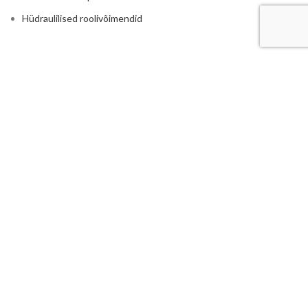
Hüdraulilised roolivõimendid
RASKETEHNIKALE
Põllumajandus
Traktorite ja rasketehnika hüdraulika
Reduktorid ja kordistajad
Istmed ja traktori toolid
Haakeraua hüdraulika
Ruloonpiigid
LISA
Hüdrojaamad
Elektrimootoriga hüdrojaamad