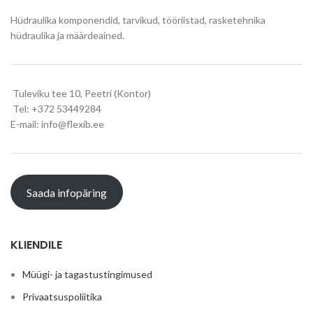
Hüdraulika komponendid, tarvikud, tööriistad, rasketehnika
hüdraulika ja määrdeained.
Tuleviku tee 10, Peetri (Kontor)
Tel: +372 53449284
E-mail: info@flexib.ee
Saada infopäring
KLIENDILE
Müügi- ja tagastustingimused
Privaatsuspoliitika