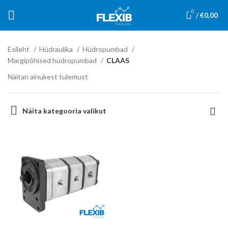
0
/
€
0,00
Esileht
Hüdraulika
Hüdropumbad
Margipõhised hüdropumbad
CLAAS
Näitan ainukest tulemust
Näita kategooria valikut